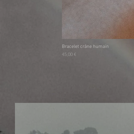
Bracelet crâne humain
Preis
45,00 €