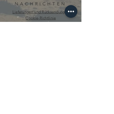
NACHRICHTEN
Lieferungen und Rücksendungen
Cookie-Richtlinie
Datenschutz-Bestimmungen
neugierig.mecanique@gmail.com
© 2021 von Curious Mechanics