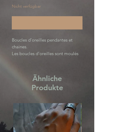
Nicht verfügbar
Benachrichtigen lassen
Boucles d’oreilles pendantes et
chaines.
Les boucles d’oreilles sont moulés
et coulés à la main avec de l’étain
pur. L’attache et les chaines sont en
acier inoxydable.
Ähnliche
Surface texturée, patinée puis polie.
Produkte
Longueur totale 7cm
23 grammes la paire