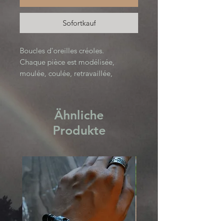
Sofortkauf
Boucles d'oreilles créoles.
Chaque pièce est modélisée,
moulée, coulée, retravaillée,
patinée puis polie à la main.
Créé à partir d’un alliage d’étain,
sans plomb, sans cadmium, sans
Ähnliche
nickel et produit en France.
Produkte
Poids d'une boucle : 8g
Attaches en acier inoxydable.
Collection La Mue.
Curieuse Mécanique X Unico
Pomelo.