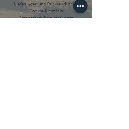
Lieferungen und Rücksendungen
Cookie-Richtlinie
Datenschutz-Bestimmungen
neugierig.mecanique@gmail.com
© 2021 von Curious Mechanics