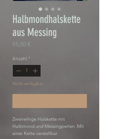
Halbmondhalskette
aus Messing
Preis
55,00 €
Anzahl
*
Nicht verfügbar
Benachrichtigen lassen
Zweireihige Halskette mit 
Halbmond und Messingperlen. Mit 
einer Kette verstellbar