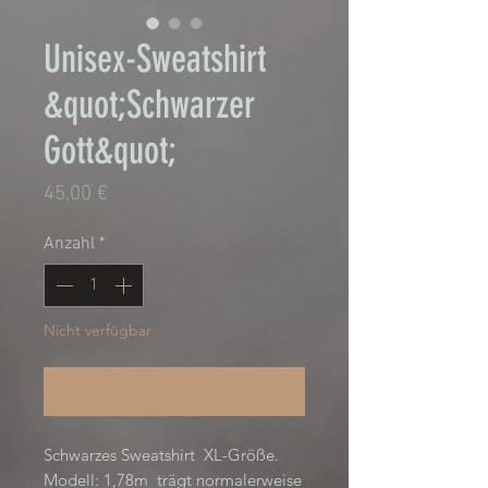
Unisex-Sweatshirt
&quot;Schwarzer
Gott&quot;
Preis
45,00 €
Anzahl
*
Nicht verfügbar
Benachrichtigen lassen
Schwarzes Sweatshirt XL-Größe.
Modell: 1,78m trägt normalerweise