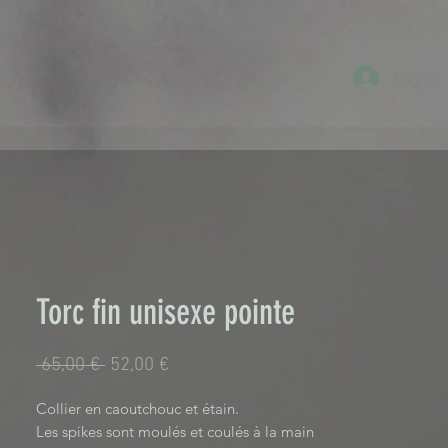
Log-in
Torc fin unisexe pointe
Standardpreis
Sale-
 65,00 € 
52,00 €
Preis
Collier en caoutchouc et étain.
Les spikes sont moulés et coulés à la main