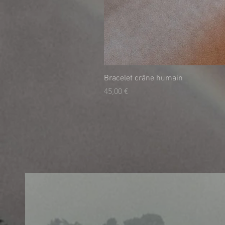
Bracelet crâne humain
Preis
45,00 €