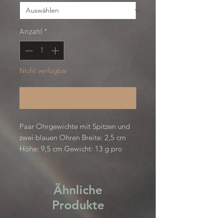
Anzahl
*
Nicht verfügbar
Benachrichtigen lassen
Paar Ohrgewichte mit Spitzen und 
zwei blauen Ohren Breite: 2,5 cm 
Höhe: 9,5 cm Gewicht: 13 g pro 
Schnalle (26 g pro Paar) Ringstärke: 
5 mm Zurück zur Bacics-Kollektion
Ähnliche
Produkte