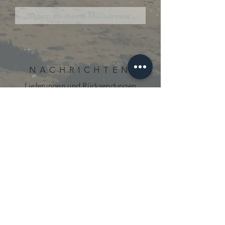
NACHRICHTEN
Lieferungen und Rücksendungen
Cookie-Richtlinie
Datenschutz-Bestimmungen
neugierig.mecanique@gmail.com
© 2021 von Curious Mechanics