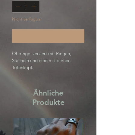
Nicht verfügbar
Benachrichtigen lassen
Ohrringe verziert mit Ringen,
Stacheln und einem silbernen
Totenkopf.
18g pro Paar
Ereshkigal-Sammlung
Ähnliche
Produkte