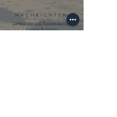
NACHRICHTEN
Lieferungen und Rücksendungen
Cookie-Richtlinie
Datenschutz-Bestimmungen
neugierig.mecanique@gmail.com
© 2021 von Curious Mechanics