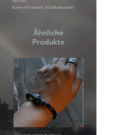
Spitzen.
Kann mit einem Schiebeknoten
angepasst werden.
Ereshkigal-Sammlung
Ähnliche
Produkte