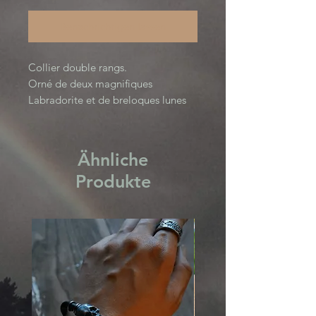
Benachrichtigen lassen
Collier double rangs.
Orné de deux magnifiques
Labradorite et de breloques lunes
en laiton.
Ähnliche
Produkte