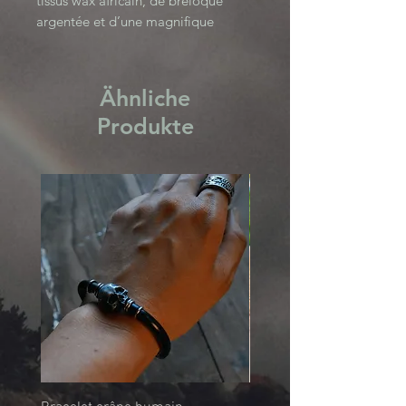
tissus wax africain, de breloque
argentée et d’une magnifique
labradorite.
Se porte assez près du cou et se
règle grâce à une chainette.
Ähnliche
Black Mamba Collection
Produkte