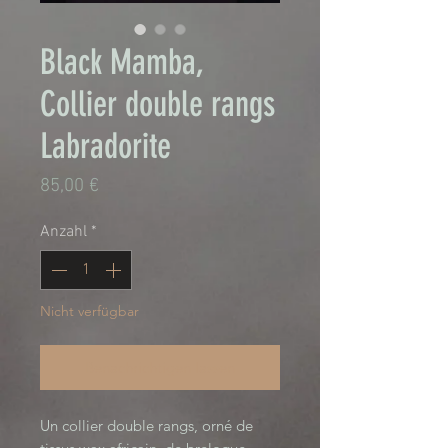
Black Mamba,
Collier double rangs
Labradorite
Preis
85,00 €
Anzahl
*
Nicht verfügbar
Benachrichtigen lassen
Un collier double rangs, orné de