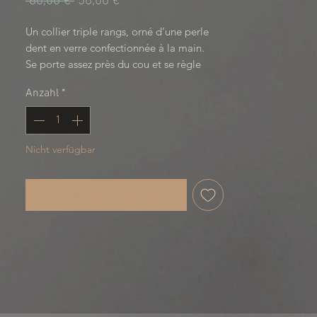
Standardpreis
Sale-
 80,00 € 
56,00 €
Preis
Un collier triple rangs, orné d’une perle
dent en verre confectionnée à la main.
Se porte assez près du cou et se règle
grâce à une chainette.
Anzahl
*
Death’s path Collection
Nicht verfügbar
Benachrichtigen lassen