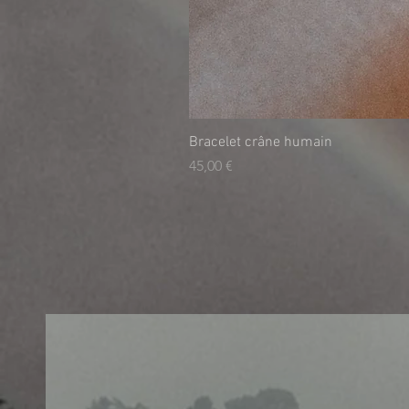
Bracelet crâne humain
Preis
45,00 €