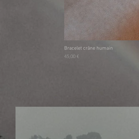
Bracelet crâne humain
Preis
45,00 €