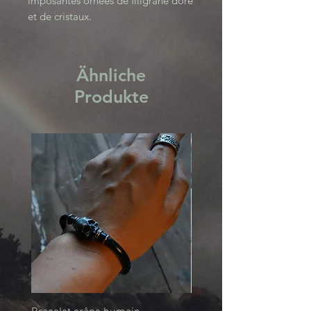
imposantes ornées de filigrane doré
et de cristaux.
Black Sand Collection
Ähnliche
Produkte