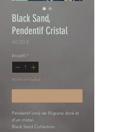
Black Sand,
Pendentif Cristal
Preis
40,00 €
Anzahl
*
Nicht verfügbar
Benachrichtigen lassen
Pendentif orné de filigrane doré et
d’un cristal.
Black Sand Collection