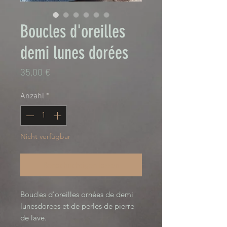
Boucles d'oreilles
demi lunes dorées
Preis
35,00 €
Anzahl
*
Nicht verfügbar
Benachrichtigen lassen
Boucles d'oreilles ornées de demi 
lunesdorees et de perles de pierre 
de lave.
