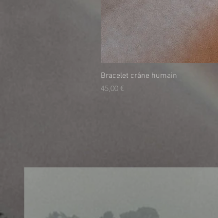
Bracelet crâne humain
Preis
45,00 €