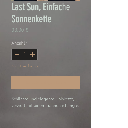
Last Sun, Einfache
Sonnenkette
Preis
33,00 €
Anzahl
*
Nicht verfügbar
Benachrichtigen lassen
Schlichte und elegante Halskette,
verziert mit einem Sonnenanhänger.