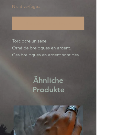
Nicht verfügbar
Benachrichtigen lassen
Torc ocre unisexe.
Orné de breloques en argent.
Ces breloques en argent sont des
restes de bijoux d’anciens peuples
nomades voyageant entre la
Turquie et l’Inde.
Ähnliche
Nomad Collection.
Produkte