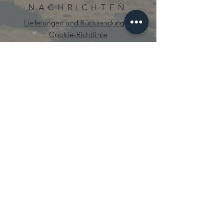
NACHRICHTEN
Lieferungen und Rücksendungen
Cookie-Richtlinie
Datenschutz-Bestimmungen
neugierig.mecanique@gmail.com
© 2021 von Curious Mechanics