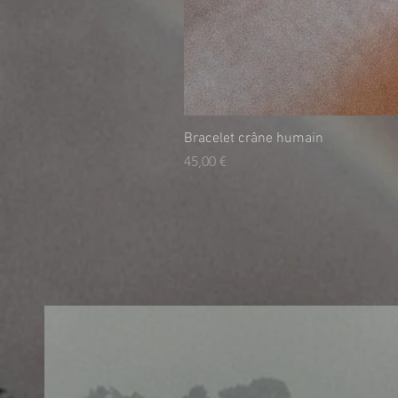
Bracelet crâne humain
Preis
45,00 €