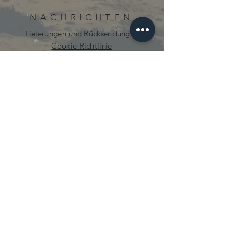
NACHRICHTEN
Lieferungen und Rücksendungen
Cookie-Richtlinie
Datenschutz-Bestimmungen
neugierig.mecanique@gmail.com
© 2021 von Curious Mechanics