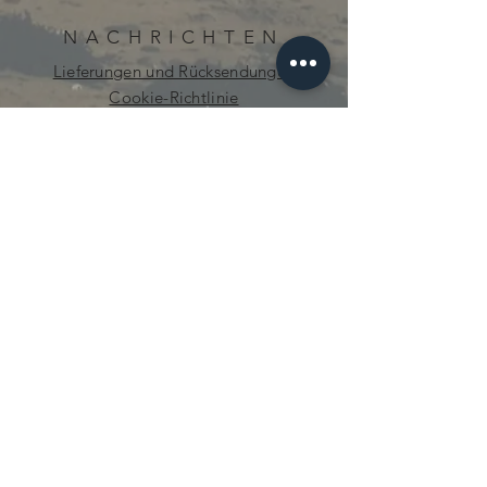
NACHRICHTEN
Lieferungen und Rücksendungen
Cookie-Richtlinie
Datenschutz-Bestimmungen
neugierig.mecanique@gmail.com
© 2021 von Curious Mechanics