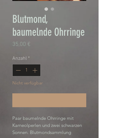
Blutmond,
baumelnde Ohrringe
Preis
35,00 €
Anzahl
*
Nicht verfügbar
Benachrichtigen lassen
Paar baumelnde Ohrringe mit 
Karneolperlen und zwei schwarzen 
Sonnen. Blutmondsammlung