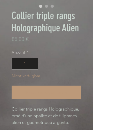
Collier triple rangs
Holographique Alien
Preis
85,00 €
Anzahl
*
Nicht verfügbar
Benachrichtigen lassen
Collier triple rangs Holographique, 
orné d'une opalite et de filigranes 
alien et géométrique argenté. 

1 jour / 1 création.