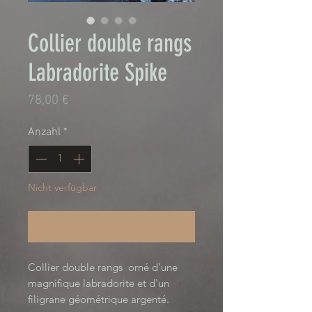
Collier double rangs
Labradorite Spike
Preis
78,00 €
Anzahl
*
Nicht verfügbar
Benachrichtigen lassen
Collier double rangs  orné d'une 
magnifique labradorite et d'un 
filigrane géométrique argenté. 
