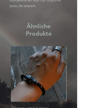
bandelette en faux cuir imprimé
peau de serpent.
Se porte assez près du cou et se
règle grâce à une chainette.
SNAKE S31125S COLLECTION
Ähnliche
Produkte