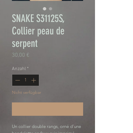
SNAKE S31125S,
Collier peau de
serpent
Preis
30,00 €
Anzahl
*
Nicht verfügbar
Benachrichtigen lassen
Un collier double rangs, orné d’une