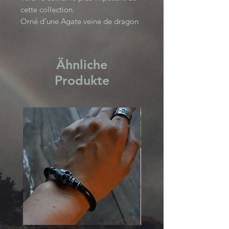
cette collection.
Orné d’une Agate veine de dragon
et d’un pendentif à 3 serpents.
Se porte assez près du cou et se
règle grâce à une chainette.
Ähnliche
SNAKE S31125S COLLECTION
Produkte