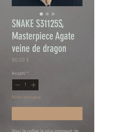
SNAKE S31125S,
Masterpiece Agate
veine de dragon
Preis
80,00 €
Anzahl
*
Nicht verfügbar
Benachrichtigen lassen
Voici le collier le plus imposant de