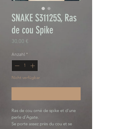
SNAKE S31125S, Ras
de cou Spike
Preis
30,00 €
Anzahl
*
Nicht verfügbar
Benachrichtigen lassen
Ras de cou orné de spike et d’une
perle d’Agate.
Se porte assez près du cou et se