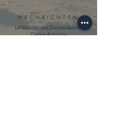
NACHRICHTEN
Lieferungen und Rücksendungen
Cookie-Richtlinie
Datenschutz-Bestimmungen
neugierig.mecanique@gmail.com
© 2021 von Curious Mechanics