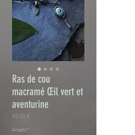
Ras de cou
macramé Œil vert et
aventurine
Preis
45,00 €
Anzahl
*