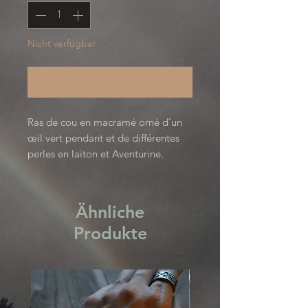
Nicht verfügbar
Benachrichtigen lassen
Ras de cou en macramé orné d'un 
œil vert pendant et de différentes 
perles en laiton et Aventurine. 

1 jour / 1 création.
Ähnliche
Produkte